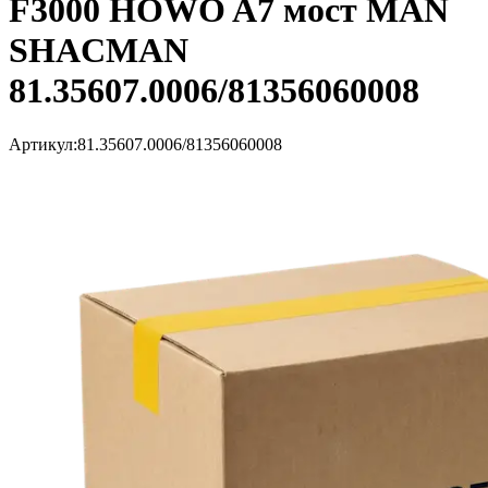
F3000 HOWO A7 мост MAN
SHACMAN
81.35607.0006/81356060008
Артикул:
81.35607.0006/81356060008