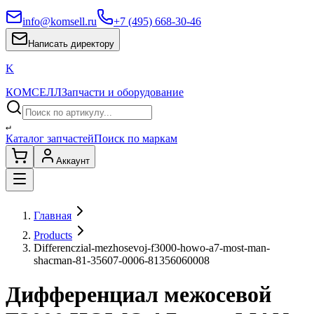
info@komsell.ru
+7 (495) 668-30-46
Написать директору
K
КОМСЕЛЛ
Запчасти и оборудование
↵
Каталог запчастей
Поиск по маркам
Аккаунт
Главная
Products
Differenczial-mezhosevoj-f3000-howo-a7-most-man-
shacman-81-35607-0006-81356060008
Дифференциал межосевой