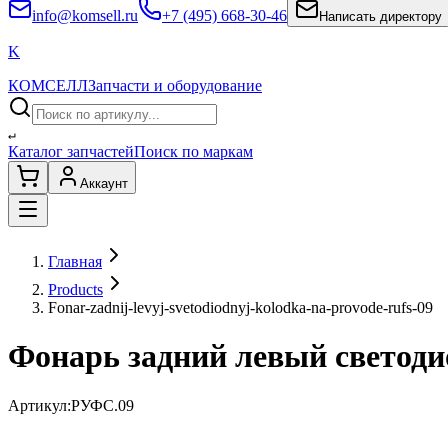
info@komsell.ru
+7 (495) 668-30-46
Написать директору
K
КОМСЕЛЛ
Запчасти и оборудование
↵
Каталог запчастей
Поиск по маркам
Аккаунт
Главная
Products
Fonar-zadnij-levyj-svetodiodnyj-kolodka-na-provode-rufs-09
Фонарь задний левый светоди
Артикул:
РУФС.09