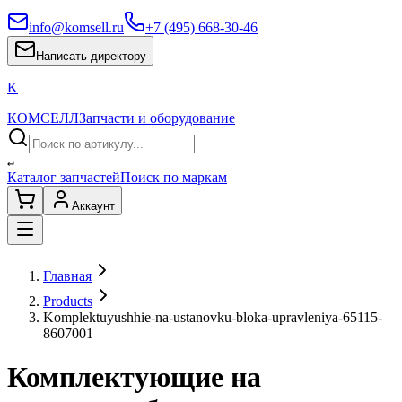
info@komsell.ru
+7 (495) 668-30-46
Написать директору
K
КОМСЕЛЛ
Запчасти и оборудование
↵
Каталог запчастей
Поиск по маркам
Аккаунт
Главная
Products
Komplektuyushhie-na-ustanovku-bloka-upravleniya-65115-
8607001
Комплектующие на