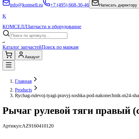
info@komsell.ru
+7 (495) 668-30-46
Написать директору
K
КОМСЕЛЛ
Запчасти и оборудование
↵
Каталог запчастей
Поиск по маркам
Аккаунт
Главная
Products
Rychag-rulevoj-tyagi-pravyj-soshka-pod-nakonechnik-m24-s
Рычаг рулевой тяги правый 
Артикул:
AZ9160410120