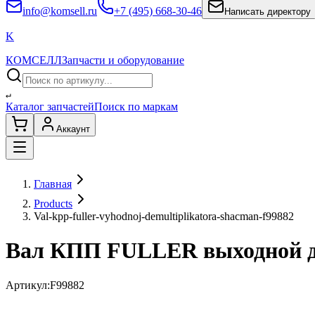
info@komsell.ru
+7 (495) 668-30-46
Написать директору
K
КОМСЕЛЛ
Запчасти и оборудование
↵
Каталог запчастей
Поиск по маркам
Аккаунт
Главная
Products
Val-kpp-fuller-vyhodnoj-demultiplikatora-shacman-f99882
Вал КПП FULLER выходной 
Артикул:
F99882