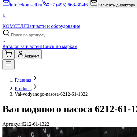
info@komsell.ru
+7 (495) 668-30-46
Написать директору
K
КОМСЕЛЛ
Запчасти и оборудование
↵
Каталог запчастей
Поиск по маркам
Аккаунт
Главная
Products
Val-vodyanogo-nasosa-6212-61-1322
Вал водяного насоса 6212-61-1
Артикул:
6212-61-1322