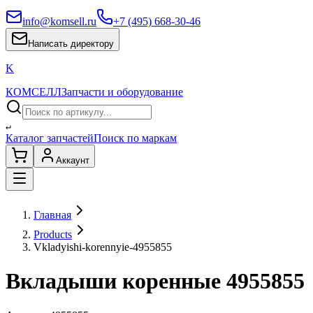
info@komsell.ru
+7 (495) 668-30-46
Написать директору
K
КОМСЕЛЛ
Запчасти и оборудование
↵
Каталог запчастей
Поиск по маркам
Аккаунт
Главная
Products
Vkladyishi-korennyie-4955855
Вкладыши коренные 4955855